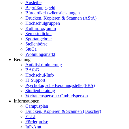
Ausleihe
Begrüßungsgeld
Büroartikel / -dienstleistungen
Drucken, Kopieren & Scannen (AStA)
Hochschulgruppen
Kulturprogramm
Semesterticket
Sportangebote
Stellenbörse
StuCa
Wohnungsmarkt
Beratung
Antidiskriminierung
BAföG
Hochschul-Info
IT Support
Psychologische Beratungsstelle (PBS)
Studienberatung
Vertrauensperson / Ombudsperson
Informationen
Campusplan
Drucken, Kopieren & Scannen (Döscher)
ELLI
Förderpreise
IuP-Amt