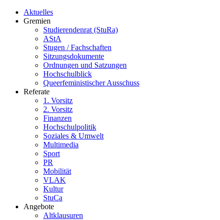
Aktuelles
Gremien
Studierendenrat (StuRa)
AStA
Stugen / Fachschaften
Sitzungsdokumente
Ordnungen und Satzungen
Hochschulblick
Queerfeministischer Ausschuss
Referate
1. Vorsitz
2. Vorsitz
Finanzen
Hochschulpolitik
Soziales & Umwelt
Multimedia
Sport
PR
Mobilität
VLAK
Kultur
StuCa
Angebote
Altklausuren