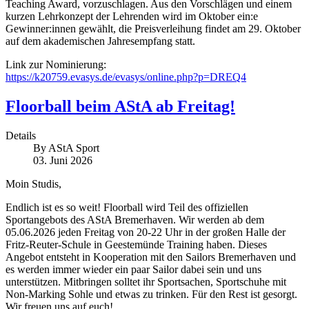
Teaching Award, vorzuschlagen. Aus den Vorschlägen und einem
kurzen Lehrkonzept der Lehrenden wird im Oktober ein:e
Gewinner:innen gewählt, die Preisverleihung findet am 29. Oktober
auf dem akademischen Jahresempfang statt.
Link zur Nominierung:
https://k20759.evasys.de/evasys/online.php?p=DREQ4
Floorball beim AStA ab Freitag!
Details
By
AStA Sport
03. Juni 2026
Moin Studis,
Endlich ist es so weit! Floorball wird Teil des offiziellen
Sportangebots des AStA Bremerhaven. Wir werden ab dem
05.06.2026 jeden Freitag von 20-22 Uhr in der großen Halle der
Fritz-Reuter-Schule in Geestemünde Training haben. Dieses
Angebot entsteht in Kooperation mit den Sailors Bremerhaven und
es werden immer wieder ein paar Sailor dabei sein und uns
unterstützen. Mitbringen solltet ihr Sportsachen, Sportschuhe mit
Non-Marking Sohle und etwas zu trinken. Für den Rest ist gesorgt.
Wir freuen uns auf euch!