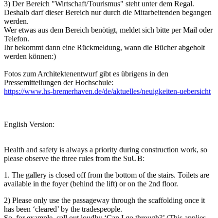
3) Der Bereich "Wirtschaft/Tourismus" steht unter dem Regal.
Deshalb darf dieser Bereich nur durch die Mitarbeitenden begangen
werden.
Wer etwas aus dem Bereich benötigt, meldet sich bitte per Mail oder
Telefon.
Ihr bekommt dann eine Rückmeldung, wann die Bücher abgeholt
werden können:)
Fotos zum Architektenentwurf gibt es übrigens in den
Pressemitteilungen der Hochschule:
https://www.hs-bremerhaven.de/de/aktuelles/neuigkeiten-uebersicht
English Version:
Health and safety is always a priority during construction work, so
please observe the three rules from the SuUB:
1. The gallery is closed off from the bottom of the stairs. Toilets are
available in the foyer (behind the lift) or on the 2nd floor.
2) Please only use the passageway through the scaffolding once it
has been ‘cleared’ by the tradespeople.
So, for example, call out loudly: ‘Can I go through?’ (This applies