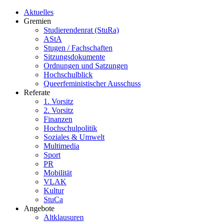
Aktuelles
Gremien
Studierendenrat (StuRa)
AStA
Stugen / Fachschaften
Sitzungsdokumente
Ordnungen und Satzungen
Hochschulblick
Queerfeministischer Ausschuss
Referate
1. Vorsitz
2. Vorsitz
Finanzen
Hochschulpolitik
Soziales & Umwelt
Multimedia
Sport
PR
Mobilität
VLAK
Kultur
StuCa
Angebote
Altklausuren