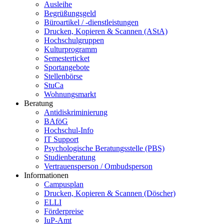
Ausleihe
Begrüßungsgeld
Büroartikel / -dienstleistungen
Drucken, Kopieren & Scannen (AStA)
Hochschulgruppen
Kulturprogramm
Semesterticket
Sportangebote
Stellenbörse
StuCa
Wohnungsmarkt
Beratung
Antidiskriminierung
BAföG
Hochschul-Info
IT Support
Psychologische Beratungsstelle (PBS)
Studienberatung
Vertrauensperson / Ombudsperson
Informationen
Campusplan
Drucken, Kopieren & Scannen (Döscher)
ELLI
Förderpreise
IuP-Amt