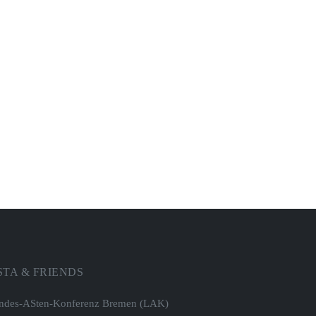
STA & FRIENDS
ndes-ASten-Konferenz Bremen (LAK)