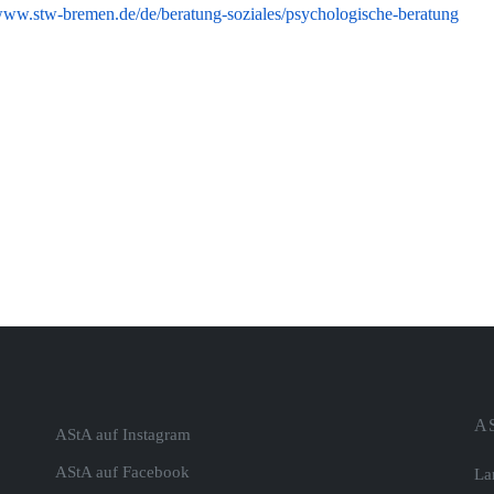
/www.stw-bremen.de/de/beratung-soziales/psychologische-beratung
A
AStA auf Instagram
AStA auf Facebook
La