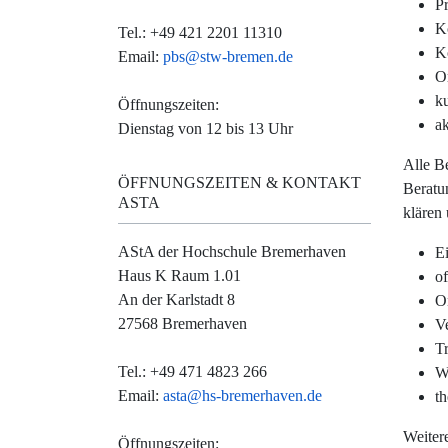
P
K
Tel.: +49 421 2201 11310
K
Email:
pbs@stw-bremen.de
O
ku
Öffnungszeiten:
a
Dienstag von 12 bis 13 Uhr
Alle B
ÖFFNUNGSZEITEN & KONTAKT
Beratu
ASTA
klären
AStA der Hochschule Bremerhaven
E
Haus K Raum 1.01
o
An der Karlstadt 8
O
27568 Bremerhaven
Ve
T
Tel.: +49 471 4823 266
W
Email:
asta@hs-bremerhaven.de
t
Weiter
Öffnungszeiten: