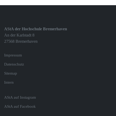
AStA der Hochschule Bremerhaven
An der Karlstadt 8
27568 Bremerhaven
Impressum
Datenschutz
Sitemap
Intern
AStA auf Instagram
AStA auf Facebook