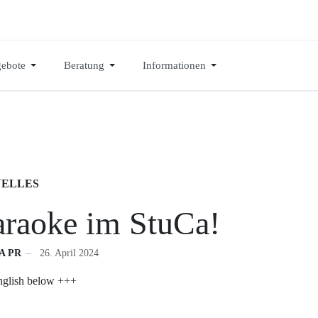
ebote
Beratung
Informationen
ELLES
raoke im StuCa!
A PR
26. April 2024
glish below +++