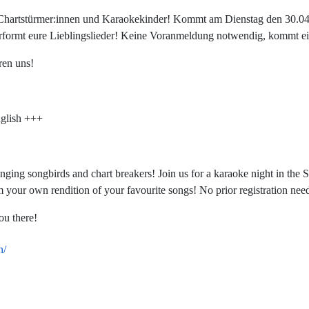
Chartstürmer:innen und Karaokekinder! Kommt am Dienstag den 30.0
rformt eure Lieblingslieder! Keine Voranmeldung notwendig, kommt ei
ren uns!
glish +++
nging songbirds and chart breakers! Join us for a karaoke night in the 
 your own rendition of your favourite songs! No prior registration need
ou there!
n/