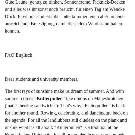
Gute Laune, genug zu trinken, Sonnencreme, Picknick-Decken
und alles was ihr sonst noch braucht, für einen Tag am Wencke
Dock. Pavillons sind erlaubt - bitte kümmert euch aber um eine
ausreichende Befestigung, damit diese dem Wind stand halten
können.
FAQ Englisch
Dear students and university members,
The first rays of sunshine make us dream of summer. And with
summer comes "
Kutterpullen
" like onions on Matjesbrötchen
(matjes herring sandwiches): That's why "Kutterpullen" is back
for another round. Rowing, celebrating, and dancing are back on
the agenda. For all the landlubbers still clueless on the plank and
unsure what it's all about: "Kutterpullen" is a tradition at the
Bremerhaven University. In self-assembled teams, you compete