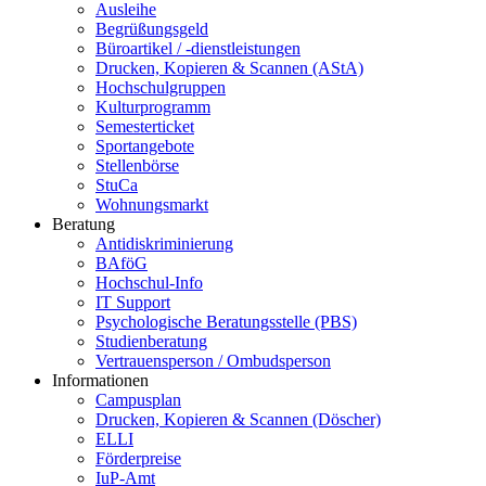
Ausleihe
Begrüßungsgeld
Büroartikel / -dienstleistungen
Drucken, Kopieren & Scannen (AStA)
Hochschulgruppen
Kulturprogramm
Semesterticket
Sportangebote
Stellenbörse
StuCa
Wohnungsmarkt
Beratung
Antidiskriminierung
BAföG
Hochschul-Info
IT Support
Psychologische Beratungsstelle (PBS)
Studienberatung
Vertrauensperson / Ombudsperson
Informationen
Campusplan
Drucken, Kopieren & Scannen (Döscher)
ELLI
Förderpreise
IuP-Amt