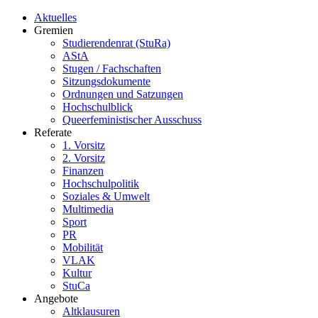
Aktuelles
Gremien
Studierendenrat (StuRa)
AStA
Stugen / Fachschaften
Sitzungsdokumente
Ordnungen und Satzungen
Hochschulblick
Queerfeministischer Ausschuss
Referate
1. Vorsitz
2. Vorsitz
Finanzen
Hochschulpolitik
Soziales & Umwelt
Multimedia
Sport
PR
Mobilität
VLAK
Kultur
StuCa
Angebote
Altklausuren