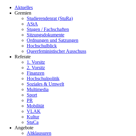
Aktuelles
Gremien
Studierendenrat (StuRa)
AStA
Stugen / Fachschaften
Sitzungsdokumente
Ordnungen und Satzungen
Hochschulblick
Queerfeministischer Ausschuss
Referate
1. Vorsitz
2. Vorsitz
Finanzen
Hochschulpolitik
Soziales & Umwelt
Multimedia
Sport
PR
Mobilität
VLAK
Kultur
StuCa
Angebote
Altklausuren