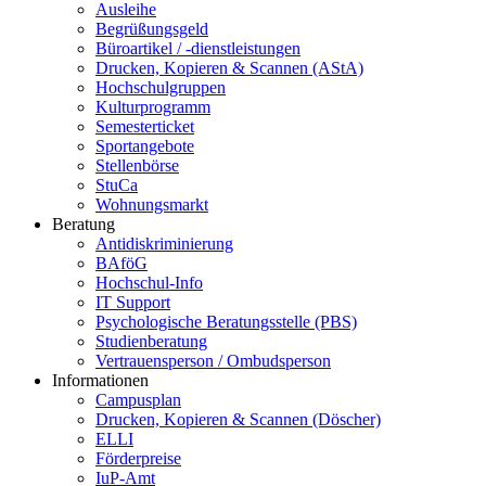
Ausleihe
Begrüßungsgeld
Büroartikel / -dienstleistungen
Drucken, Kopieren & Scannen (AStA)
Hochschulgruppen
Kulturprogramm
Semesterticket
Sportangebote
Stellenbörse
StuCa
Wohnungsmarkt
Beratung
Antidiskriminierung
BAföG
Hochschul-Info
IT Support
Psychologische Beratungsstelle (PBS)
Studienberatung
Vertrauensperson / Ombudsperson
Informationen
Campusplan
Drucken, Kopieren & Scannen (Döscher)
ELLI
Förderpreise
IuP-Amt