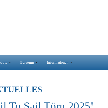
bote
Beratung
Informationen
KTUELLES
il To Sail Törn 2025!