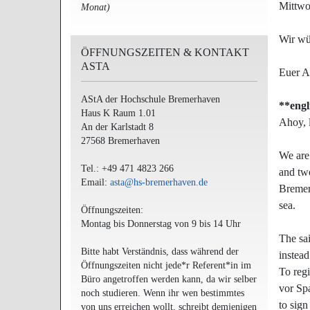
Mittwo
Monat)
Wir wü
ÖFFNUNGSZEITEN & KONTAKT
ASTA
Euer 
AStA der Hochschule Bremerhaven
**
engl
Haus K Raum 1.01
Ahoy, 
An der Karlstadt 8
27568 Bremerhaven
We are 
Tel.: +49 471 4823 266
and tw
Email:
asta@hs-bremerhaven.de
Bremerh
sea.
Öffnungszeiten:
Montag bis Donnerstag von 9 bis 14 Uhr
The sai
Bitte habt Verständnis, dass während der
instead
Öffnungszeiten nicht jede*r Referent*in im
To regi
Büro angetroffen werden kann, da wir selber
vor Sp
noch studieren. Wenn ihr wen bestimmtes
to sign
von uns erreichen wollt, schreibt demjenigen