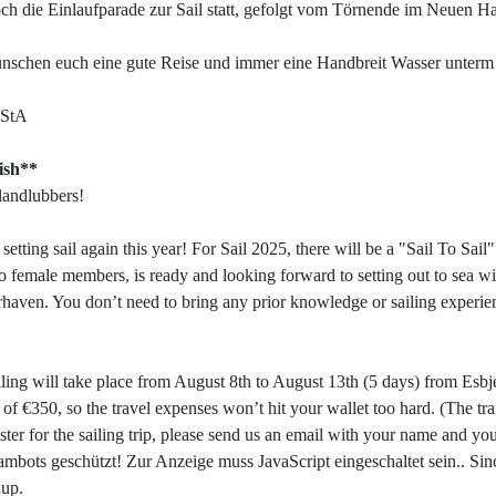
ch die Einlaufparade zur Sail statt, gefolgt vom Törnende im Neuen Ha
nschen euch eine gute Reise und immer eine Handbreit Wasser unterm 
AStA
ish
**
landlubbers!
setting sail again this year! For Sail 2025, there will be a "Sail To Sai
o female members, is ready and looking forward to setting out to sea w
aven. You don’t need to bring any prior knowledge or sailing experienc
ling will take place from August 8th to August 13th (5 days) from Esbje
 of €350, so the travel expenses won’t hit your wallet too hard. (The tra
ster for the sailing trip, please send us an email with your name and y
ambots geschützt! Zur Anzeige muss JavaScript eingeschaltet sein.
. Sin
 up.