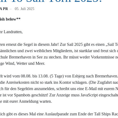
A PR
05. Juli 2025
ish below
**
hr Landratten,
zen erneut die Segel in diesem Jahr! Zur Sail 2025 gibt es einen „Sail 
nnlichen und zwei weiblichen Mitgliedern, ist startklar und freut sich 
hule Bremerhaven in See zu stechen. Ihr müsst weder Vorkenntnisse no
age Wind, Wetter und Meer.
lt wird vom 08.08. bis 13.08. (5 Tage) von Esbjerg nach Bremerhaven. 
die Anreisekosten nicht so stark ins Kontor schlagen. (Die Zugfahrt na
h für den Segeltörn anzumelden, schreibt uns eine E-Mail mit eurem
e ist vor Spambots geschützt! Zur Anzeige muss JavaScript eingeschalte
ge mit eurer Anmeldung warten.
lich gibt es dieses Mal eine Auslaufparade zum Ende der Tall Ships Ra