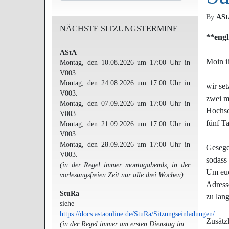
By
ASt
NÄCHSTE SITZUNGSTERMINE
**
engl
AStA
Moin i
Montag, den 10.08.2026 um 17:00 Uhr in
V003.
Montag, den 24.08.2026 um 17:00 Uhr in
wir set
V003.
zwei mä
Montag, den 07.09.2026 um 17:00 Uhr in
Hochsc
V003.
fünf T
Montag, den 21.09.2026 um 17:00 Uhr in
V003.
Montag, den 28.09.2026 um 17:00 Uhr in
Gesege
V003.
sodass 
(in der Regel immer montagabends, in der
Um euc
vorlesungsfreien Zeit nur alle drei Wochen)
Adress
StuRa
zu lan
siehe
https://docs.astaonline.de/StuRa/Sitzungseinladungen/
Zusätz
(in der Regel immer am ersten Dienstag im