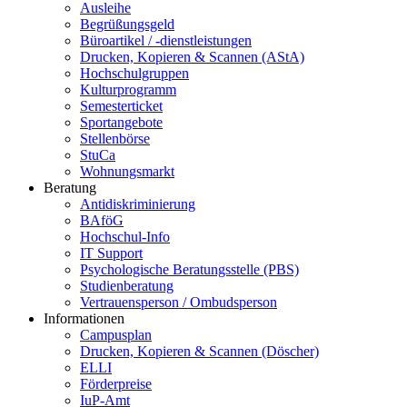
Ausleihe
Begrüßungsgeld
Büroartikel / -dienstleistungen
Drucken, Kopieren & Scannen (AStA)
Hochschulgruppen
Kulturprogramm
Semesterticket
Sportangebote
Stellenbörse
StuCa
Wohnungsmarkt
Beratung
Antidiskriminierung
BAföG
Hochschul-Info
IT Support
Psychologische Beratungsstelle (PBS)
Studienberatung
Vertrauensperson / Ombudsperson
Informationen
Campusplan
Drucken, Kopieren & Scannen (Döscher)
ELLI
Förderpreise
IuP-Amt