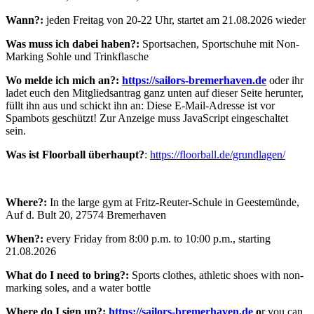
Wann?:
jeden Freitag von 20-22 Uhr, startet am 21.08.2026 wieder
Was muss ich dabei haben?:
Sportsachen, Sportschuhe mit Non-
Marking Sohle und Trinkflasche
Wo melde ich mich an?:
https://sailors-bremerhaven.de
oder ihr
ladet euch den Mitgliedsantrag ganz unten auf dieser Seite herunter,
füllt ihn aus und schickt ihn an:
Diese E-Mail-Adresse ist vor
Spambots geschützt! Zur Anzeige muss JavaScript eingeschaltet
sein.
Was ist Floorball überhaupt?
:
https://floorball.de/grundlagen/
Where?:
In the large gym at Fritz-Reuter-Schule in Geestemünde,
Auf d. Bult 20, 27574 Bremerhaven
When?:
every Friday from 8:00 p.m. to 10:00 p.m., starting
21.08.2026
What do I need to bring?:
Sports clothes, athletic shoes with non-
marking soles, and a water bottle
Where do I sign up?:
https://sailors-bremerhaven.de
o
r you can