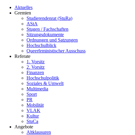
Aktuelles
Gremien
Studierendenrat (StuRa)
AStA
Stugen / Fachschaften
Sitzungsdokumente
Ordnungen und Satzungen
Hochschulblick
Queerfeministischer Ausschuss
Referate
1. Vorsitz
2. Vorsitz
Finanzen
Hochschulpolitik
Soziales & Umwelt
Multimedia
Sport
PR
Mobilität
VLAK
Kultur
StuCa
Angebote
Altklausuren