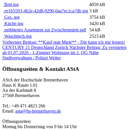
Bett.jpg
4059 kB
ee1b5593-4b2e-42d8-9290-0aa7ec1ca7db.jpg
3 kB
Ges..jpg
3754 kB
Küche.jpg
3420 kB
möbliertes Apartment zur Zwischenmiete.pdf
54 kB
Waschtisch.jpg
2523 kB
Vorheriger Beitrag: **Kauf statt Miete** - Die kann ich mir leisten!
CENTURY 21 Deutschland
Zurück
Nächster Beitrag: Zu vermieten
ab 01.07.2026 - 1-Zimmer Wohnung im 2. OG Nähe
Stadtverwaltung / Polizei
Weiter
Öffnungszeiten & Kontakt AStA
AStA der Hochschule Bremerhaven
Haus K Raum 1.01
An der Karlstadt 8
27568 Bremerhaven
Tel.: +49 471 4823 266
Email:
asta@hs-bremerhaven.de
Öffnungszeiten:
Montag bis Donnerstag von 9 bis 14 Uhr