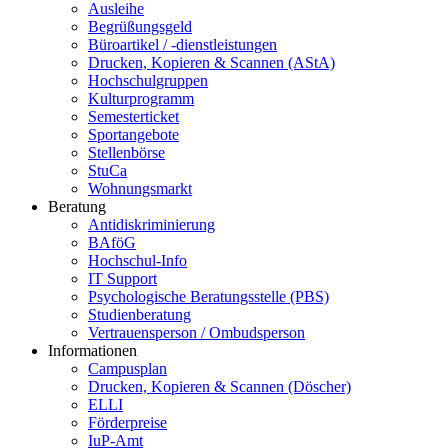
Ausleihe
Begrüßungsgeld
Büroartikel / -dienstleistungen
Drucken, Kopieren & Scannen (AStA)
Hochschulgruppen
Kulturprogramm
Semesterticket
Sportangebote
Stellenbörse
StuCa
Wohnungsmarkt
Beratung
Antidiskriminierung
BAföG
Hochschul-Info
IT Support
Psychologische Beratungsstelle (PBS)
Studienberatung
Vertrauensperson / Ombudsperson
Informationen
Campusplan
Drucken, Kopieren & Scannen (Döscher)
ELLI
Förderpreise
IuP-Amt