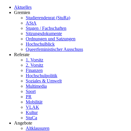
Aktuelles
Gremien
Studierendenrat (StuRa)
AStA
Stugen / Fachschaften
Sitzungsdokumente
Ordnungen und Satzungen
Hochschulblick
Queerfeministischer Ausschuss
Referate
1. Vorsitz
2. Vorsitz
Finanzen
Hochschulpolitik
Soziales & Umwelt
Multimedia
Sport
PR
Mobilität
VLAK
Kultur
StuCa
Angebote
Altklausuren