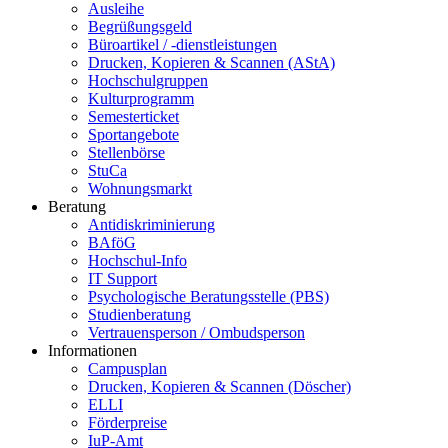
Ausleihe
Begrüßungsgeld
Büroartikel / -dienstleistungen
Drucken, Kopieren & Scannen (AStA)
Hochschulgruppen
Kulturprogramm
Semesterticket
Sportangebote
Stellenbörse
StuCa
Wohnungsmarkt
Beratung
Antidiskriminierung
BAföG
Hochschul-Info
IT Support
Psychologische Beratungsstelle (PBS)
Studienberatung
Vertrauensperson / Ombudsperson
Informationen
Campusplan
Drucken, Kopieren & Scannen (Döscher)
ELLI
Förderpreise
IuP-Amt