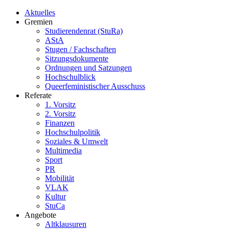
Aktuelles
Gremien
Studierendenrat (StuRa)
AStA
Stugen / Fachschaften
Sitzungsdokumente
Ordnungen und Satzungen
Hochschulblick
Queerfeministischer Ausschuss
Referate
1. Vorsitz
2. Vorsitz
Finanzen
Hochschulpolitik
Soziales & Umwelt
Multimedia
Sport
PR
Mobilität
VLAK
Kultur
StuCa
Angebote
Altklausuren