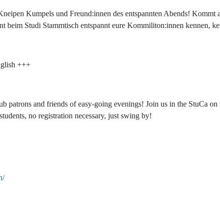
Kneipen Kumpels und Freund:innen des entspannten Abends! Kommt am
rnt beim Studi Stammtisch entspannt eure Kommiliton:innen kennen, k
glish +++
b patrons and friends of easy-going evenings! Join us in the StuCa on 
students, no registration necessary, just swing by!
n/